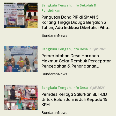
Bengkulu Tengah
,
Info Sekolah &
Pendidikan
15 Juli 2026
Pungutan Dana PIP di SMAN 5
Karang Tinggi Diduga Berjalan 3
Tahun, Ada Indikasi Diketahui Pihak
Sekolah
BundaranNews
Bengkulu Tengah
,
Info Desa
13 Juli 2026
Pemerintahan Desa Harapan
Makmur Gelar Rembuk Percepatan
Pencegahan & Penanganan
Stunting
BundaranNews
Bengkulu Tengah
,
Info Desa
6 Juli 2026
Pemdes Keroya Salurkan BLT-DD
Untuk Bulan Juni & Juli Kepada 15
KPM
BundaranNews