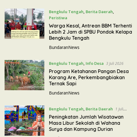
Bengkulu Tengah
,
Berita Daerah
,
Peristiwa
5 Juli 2026
Warga Kesal, Antrean BBM Terhenti
Lebih 2 Jam di SPBU Pondok Kelapa
Bengkulu Tengah
BundaranNews
Bengkulu Tengah
,
Info Desa
3 Juli 2026
Program Ketahanan Pangan Desa
Karang Are, Perkembangbiakan
Ternak Sapi
BundaranNews
Bengkulu Tengah
,
Berita Daerah
1 Juli
2026
Peningkatan Jumlah Wisatawan
Masa Libur Sekolah di Wahana
Surya dan Kampung Durian