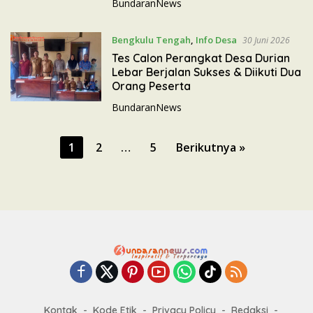
BundaranNews
Bengkulu Tengah
,
Info Desa
30 Juni 2026
Tes Calon Perangkat Desa Durian
Lebar Berjalan Sukses & Diikuti Dua
Orang Peserta
BundaranNews
P
1
2
…
5
Berikutnya »
a
g
i
n
a
s
i
p
Kontak
Kode Etik
Privacy Policy
Redaksi