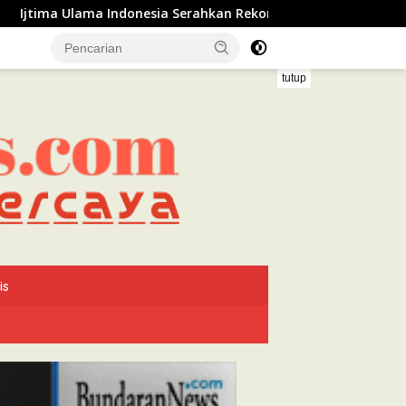
esia Serahkan Rekomendasi kepada Presiden Prabowo, Tegas
tutup
is