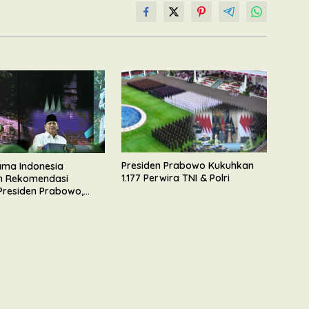
Presiden Prabowo Kukuhkan
lama Indonesia
1.177 Perwira TNI & Polri
n Rekomendasi
Presiden Prabowo,
n Dukungan Mengawal
unan Nasional