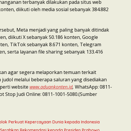
enanganan terbanyak dilakukan pada situs web
onten, diikuti oleh media sosial sebanyak 384.882
rsebut, Meta menjadi yang paling banyak ditindak
n, diikuti X sebanyak 50.186 konten, Google
ten, TikTok sebanyak 8.671 konten, Telegram
n, serta layanan file sharing sebanyak 133.416
kan agar segera melaporkan temuan terkait
 judol melalui beberapa saluran yang disediakan
perti website
www.aduankonten.id
,
WhatsApp: 0811-
ot Stop Judi Online: 0811-1001-5080.(Sumber
onblok Perkuat Kepercayaan Dunia kepada Indonesia
a Serahkan Rekomendasi kepada Presiden Prabowo,