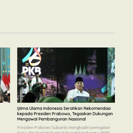
Ijtima Ulama Indonesia Serahkan Rekomendasi
kepada Presiden Prabowo, Tegaskan Dukungan
Mengawal Pembangunan Nasional
a
Presiden Prabowo Subianto menghadiri peringatan
a
Hari Lahir (Harlah) Partai Kebangkitan Bangsa (PKB)