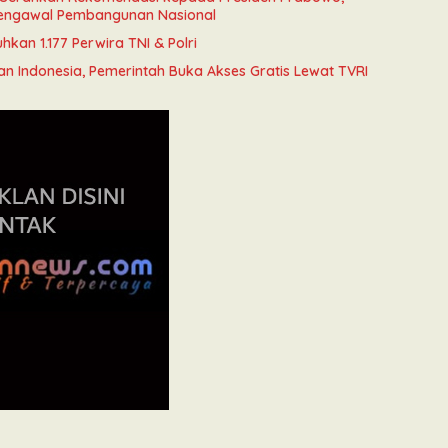
engawal Pembangunan Nasional
kan 1.177 Perwira TNI & Polri
an Indonesia, Pemerintah Buka Akses Gratis Lewat TVRI