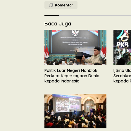
Komentar
Baca Juga
Politik Luar Negeri Nonblok
Ijtima U
Perkuat Kepercayaan Dunia
Serahka
kepada Indonesia
kepada 
Tegaska
Pembang