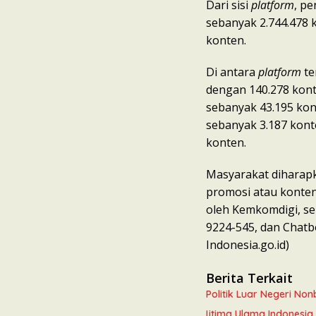
Dari sisi
platform
, p
sebanyak 2.744.478 k
konten.
Di antara
platform
te
dengan 140.278 konte
sebanyak 43.195 kon
sebanyak 3.187 konte
konten.
Masyarakat diharap
promosi atau konten
oleh Kemkomdigi, se
9224-545, dan Chatb
Indonesia.go.id)
Berita Terkait
Politik Luar Negeri N
Ijtima Ulama Indonesi