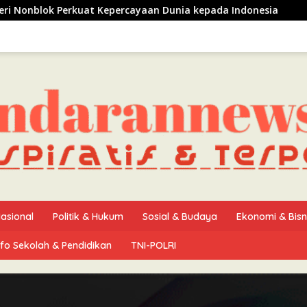
epercayaan Dunia kepada Indonesia
Ijtima Ulama Indon
asional
Politik & Hukum
Sosial & Budaya
Ekonomi & Bisn
nfo Sekolah & Pendidikan
TNI-POLRI