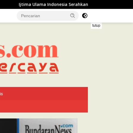
ma Indonesia Serahkan Rekomendasi kepada Presiden Prabowo
tutup
is