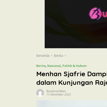
Beranda
Berita
Berita
,
Nasional
,
Politik & Hukum
Menhan Sjafrie Dampi
dalam Kunjungan Raj
BundaranNews
15 November 2025