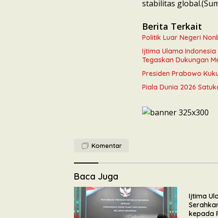
stabilitas global.(S
Berita Terkait
Politik Luar Negeri N
Ijtima Ulama Indonesi
Tegaskan Dukungan M
Presiden Prabowo Kukuh
Piala Dunia 2026 Satuk
Komentar
Baca Juga
Ijtima U
Serahka
kepada 