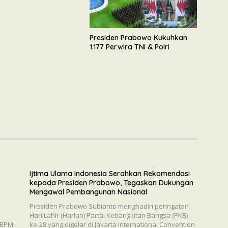
n Dukungan Mengawal
unan Nasional
Presiden Prabowo Kukuhkan
1.177 Perwira TNI & Polri
Ijtima Ulama Indonesia Serahkan Rekomendasi
kepada Presiden Prabowo, Tegaskan Dukungan
Mengawal Pembangunan Nasional
a
Presiden Prabowo Subianto menghadiri peringatan
a
Hari Lahir (Harlah) Partai Kebangkitan Bangsa (PKB)
: BPMI
ke-28 yang digelar di Jakarta International Convention