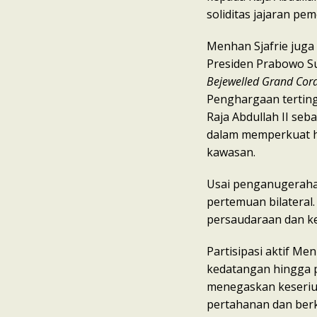
soliditas jajaran p
Menhan Sjafrie juga
Presiden Prabowo S
Bejewelled Grand Cord
Penghargaan terting
Raja Abdullah II se
dalam memperkuat hu
kawasan.
Usai penganugeraha
pertemuan bilatera
persaudaraan dan ker
Partisipasi aktif Me
kedatangan hingga p
menegaskan keseriu
pertahanan dan berk