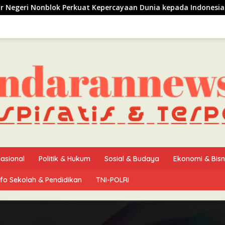
erkuat Kepercayaan Dunia kepada Indonesia
Ijtima Ula
asional
Politik & Hukum
Sosial & Budaya
Ekonomi & Bisn
nfo Sekolah & Pendidikan
TNI-POLRI