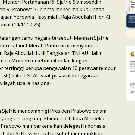
_ Menteri Pertahanan RI, Sjafrie Sjamsoeddin
en RI Prabowo Subianto menerima kunjungan
jaan Yordania Hasyimiah, Raja Abdullah II ibn Al
Jumat (14/11/2025).
atangan tamu negara tersebut, Menhan Sjafrie
teri kabinet Merah Putih turut menyambut
 Raja Abdullah II, di Pangkalan TNI AU Halim
mana Momen tersebut ditandai dengan
r tertinggi berupa pengawalan 10 pesawat tempur
 T-50) milik TNI AU saat pesawat kenegaraan
ilayah udara nasional.
 Sjafrie mendampingi Presiden Prabowo dalam
yang berlangsung khidmat di Istana Merdeka,
n Prabowo memperkenalkan delegasi Indonesia
 II ibn Al Hussein. Hal tersebut menunjukkan