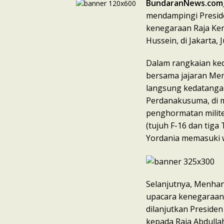
BundaranNews.com
mendampingi Presid
kenegaraan Raja Kera
Hussein, di Jakarta, 
Dalam rangkaian ked
bersama jajaran Men
langsung kedatangan
Perdanakusuma, di 
penghormatan milite
(tujuh F-16 dan tiga
Yordania memasuki w
Selanjutnya, Menhan
upacara kenegaraan 
dilanjutkan Preside
kepada Raja Abdullah