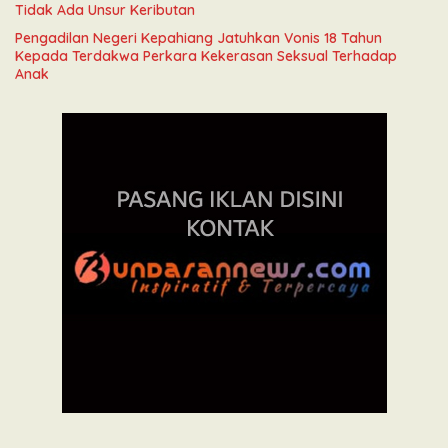
Tidak Ada Unsur Keributan
Pengadilan Negeri Kepahiang Jatuhkan Vonis 18 Tahun
Kepada Terdakwa Perkara Kekerasan Seksual Terhadap
Anak