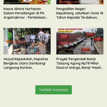
Kasus Aktivis Nurhasan
Pengadilan Negeri
Dalam Persidangan di PN
Kepahiang Jatuhkan Vonis 18
Argamakmur : Pembelaan
Tahun Kepada Terdakwa
Tunjuk Ketidaksesuaian
Perkara Kekerasan Seksual
Waktu & Tidak Ada Unsur
Terhadap Anak
Keributan
Wujud Kepedulian, Kapolres
Proyek Pengendali Banjir
Bengkulu Utara Sambangi
Tanjung Agung Rp78 Miliar
Langsung Korban
Disorot Warga, Banjir Masih
Kebakaran Maut di Desa
Meluap
Senali
Tambah Komentar