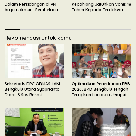
Dalam Persidangan di PN
Kepahiang Jatuhkan Vonis 18
Argamakmur : Pembelaan
Tahun Kepada Terdakwa
Tunjuk Ketidaksesuaian
Perkara Kekerasan Seksual
Waktu & Tidak Ada Unsur
Terhadap Anak
Keributan
Rekomendasi untuk kamu
Sekretaris DPC ORMAS LAKI
Optimalkan Penerimaan PBB
Bengkulu Utara Syaprianto
2026, BKD Bengkulu Tengah
Daud. S.Sos Resmi
Terapkan Layanan Jemput
Mengundurkan Diri Dari
Bola
Kepengurusan