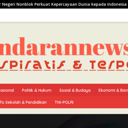
at Kepercayaan Dunia kepada Indonesia
Ijtima Ulama I
asional
Politik & Hukum
Sosial & Budaya
Ekonomi & Bisn
nfo Sekolah & Pendidikan
TNI-POLRI