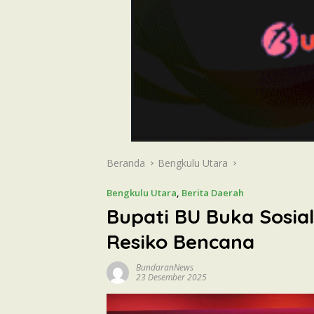
Beranda
Bengkulu Utara
Bengkulu Utara
,
Berita Daerah
Bupati BU Buka Sosial
Resiko Bencana
BundaranNews
23 Desember 2025