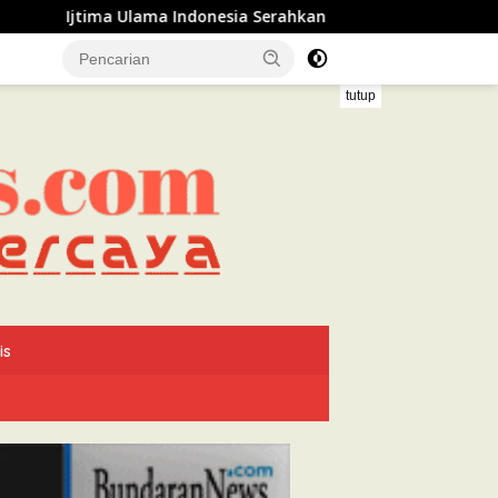
ndonesia Serahkan Rekomendasi kepada Presiden Prabowo, T
tutup
is