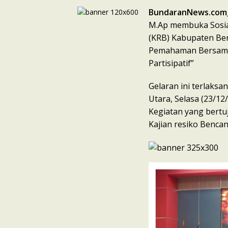
BundaranNews.com
M.Ap membuka Sosia
(KRB) Kabupaten B
Pemahaman Bersama,
Partisipatif”
Gelaran ini terlaks
Utara, Selasa (23/1
Kegiatan yang bert
Kajian resiko Benca