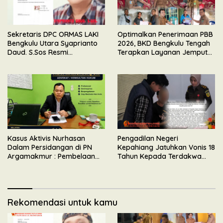
Sekretaris DPC ORMAS LAKI
Optimalkan Penerimaan PBB
Bengkulu Utara Syaprianto
2026, BKD Bengkulu Tengah
Daud. S.Sos Resmi
Terapkan Layanan Jemput
Mengundurkan Diri Dari
Bola
Kepengurusan
Kasus Aktivis Nurhasan
Pengadilan Negeri
Dalam Persidangan di PN
Kepahiang Jatuhkan Vonis 18
Argamakmur : Pembelaan
Tahun Kepada Terdakwa
Tunjuk Ketidaksesuaian
Perkara Kekerasan Seksual
Waktu & Tidak Ada Unsur
Terhadap Anak
Keributan
Rekomendasi untuk kamu