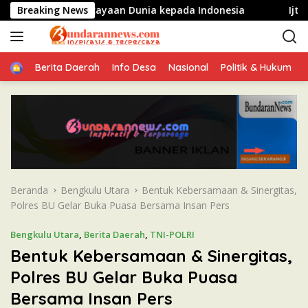
L
 Perkuat Kepercayaan Dunia kepada Indonesia
Breaking News
Ijtima U
a
n
g
Home
s
Berita Daerah
Info Desa
Nasional
Politik & Hukum
u
n
g
k
e
k
o
n
Beranda
Bengkulu Utara
Bentuk Kebersamaan & Sinergitas,
t
Polres BU Gelar Buka Puasa Bersama Insan Pers
e
n
Bengkulu Utara
,
Berita Daerah
,
TNI-POLRI
Bentuk Kebersamaan & Sinergitas,
Polres BU Gelar Buka Puasa
Bersama Insan Pers