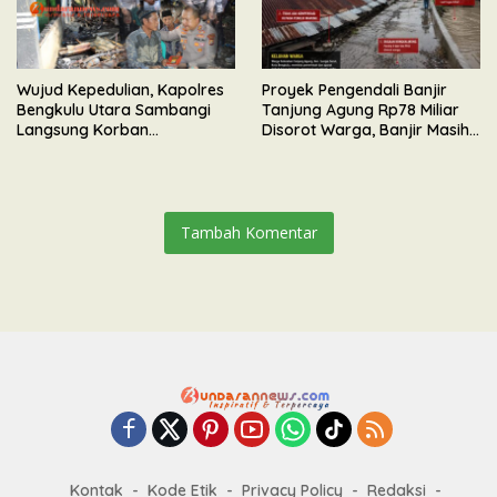
Wujud Kepedulian, Kapolres
Proyek Pengendali Banjir
Bengkulu Utara Sambangi
Tanjung Agung Rp78 Miliar
Langsung Korban
Disorot Warga, Banjir Masih
Kebakaran Maut di Desa
Meluap
Senali
Tambah Komentar
Kontak
Kode Etik
Privacy Policy
Redaksi