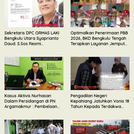
Sekretaris DPC ORMAS LAKI
Optimalkan Penerimaan PBB
Bengkulu Utara Syaprianto
2026, BKD Bengkulu Tengah
Daud. S.Sos Resmi
Terapkan Layanan Jemput
Mengundurkan Diri Dari
Bola
Kepengurusan
Kasus Aktivis Nurhasan
Pengadilan Negeri
Dalam Persidangan di PN
Kepahiang Jatuhkan Vonis 18
Argamakmur : Pembelaan
Tahun Kepada Terdakwa
Tunjuk Ketidaksesuaian
Perkara Kekerasan Seksual
Waktu & Tidak Ada Unsur
Terhadap Anak
Keributan