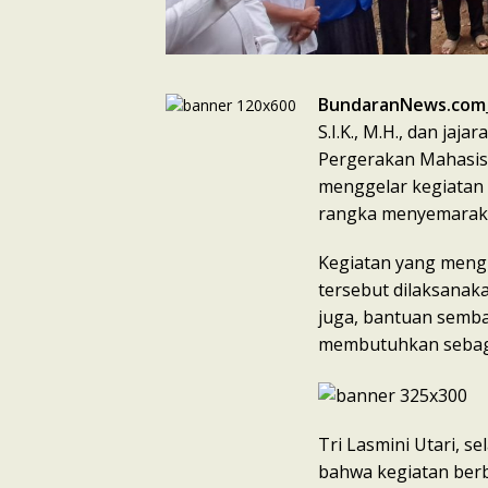
BundaranNews.com
S.I.K., M.H., dan ja
Pergerakan Mahasisw
menggelar kegiatan
rangka menyemarakk
Kegiatan yang meng
tersebut dilaksanaka
juga, bantuan semb
membutuhkan sebagai
Tri Lasmini Utari, 
bahwa kegiatan ber