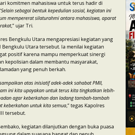
ri komitmen mahasiswa untuk terus hadir di
“
Selain sebagai bentuk kepedulian sosial, kegiatan ini
um mempererat silaturahmi antara mahasiswa, aparat
rakat
,” ujar Tri.
lres Bengkulu Utara mengapresiasi kegiatan yang
 Bengkulu Utara tersebut. Ia menilai kegiatan
angat positif karena mampu memperkuat sinergi
an kepolisian dalam membantu masyarakat,
 Ramadan yang penuh berkah.
 sampaikan atas inisiatif adek-adek sahabat PMII,
am ini kita upayakan untuk terus kita tingkatkan lebih-
amadan agar keberkahan dan ladang tambah-tambah
t keberkahan untuk kita semua
,” tegas Kapolres
I tersebut.
sembako, kegiatan dilanjutkan dengan buka puasa
ngsung dalam suasana hangat dan penuh