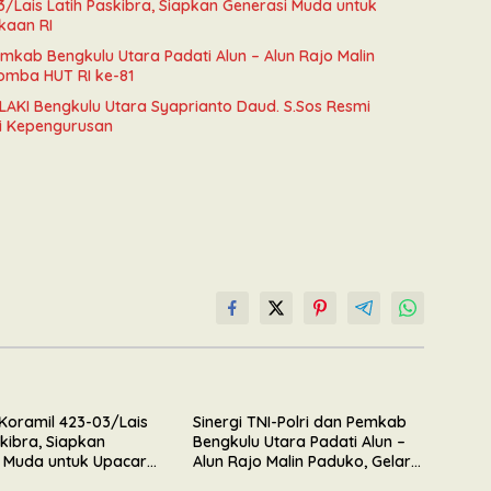
/Lais Latih Paskibra, Siapkan Generasi Muda untuk
kaan RI
Pemkab Bengkulu Utara Padati Alun – Alun Rajo Malin
Lomba HUT RI ke-81
LAKI Bengkulu Utara Syaprianto Daud. S.Sos Resmi
i Kepengurusan
Koramil 423-03/Lais
Sinergi TNI-Polri dan Pemkab
skibra, Siapkan
Bengkulu Utara Padati Alun –
 Muda untuk Upacara
Alun Rajo Malin Paduko, Gelar
erdekaan RI
Apel & Lomba HUT RI ke-81