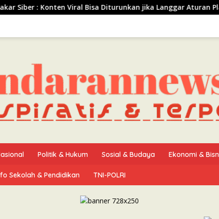
 Viral Bisa Diturunkan jika Langgar Aturan Platform atau Huku
asional
Politik & Hukum
Sosial & Budaya
Ekonomi & Bisn
nfo Sekolah & Pendidikan
TNI-POLRI