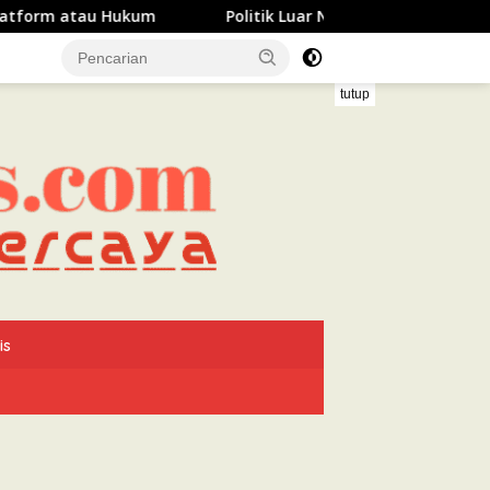
m
Politik Luar Negeri Nonblok Perkuat Kepercayaan Dun
tutup
is