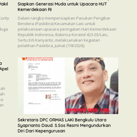
akil
Siapkan Generasi Muda untuk Upacara HUT
Kemerdekaan RI
urity
Dalam rangka mempersiapkan Pasukan Pengibar
Bendera (Paskibra) Kecamatan Lais untuk
duga
pelaksanaan upacara peringatan Hari Kemerdekaan
Republik Indonesia, Babinsa Koramil 423-03/Lais,
Sertu Erli Kariyanto, melaksanakan kegiatan
pelatihan Paskibra, Jumat (7/8/2026).
a
 Apel
rah
pah
ba
an
Sekretaris DPC ORMAS LAKI Bengkulu Utara
Syaprianto Daud. S.Sos Resmi Mengundurkan
Diri Dari Kepengurusan