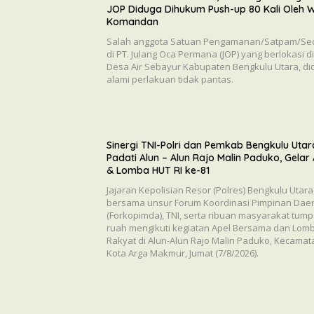
JOP Diduga Dihukum Push-up 80 Kali Oleh W
Komandan
Salah anggota Satuan Pengamanan/Satpam/Sec
di PT. Julang Oca Permana (JOP) yang berlokasi di
Desa Air Sebayur Kabupaten Bengkulu Utara, di
alami perlakuan tidak pantas.
Sinergi TNI-Polri dan Pemkab Bengkulu Utar
Padati Alun – Alun Rajo Malin Paduko, Gelar
& Lomba HUT RI ke-81
Jajaran Kepolisian Resor (Polres) Bengkulu Utara
bersama unsur Forum Koordinasi Pimpinan Dae
(Forkopimda), TNI, serta ribuan masyarakat tum
ruah mengikuti kegiatan Apel Bersama dan Lom
Rakyat di Alun-Alun Rajo Malin Paduko, Kecamat
Kota Arga Makmur, Jumat (7/8/2026).