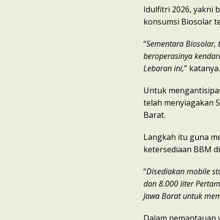
Idulfitri 2026, yakni
konsumsi Biosolar t
“
Sementara Biosolar,
beroperasinya kendar
Lebaran ini,
” katanya.
Untuk mengantisipas
telah menyiagakan S
Barat.
Langkah itu guna m
ketersediaan BBM di
“
Disediakan
mobile st
dan 8.000 liter Perta
Jawa Barat untuk mem
Dalam pemantauan y