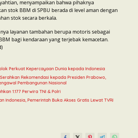
h Syahtian, menyampaikan bahwa pihaknya
an stok BBM di SPBU berada di level aman dengan
an stok secara berkala.
anya layanan tambahan berupa motoris sebagai
n BBM bagi kendaraan yang terjebak kemacetan.
d)
onblok Perkuat Kepercayaan Dunia kepada Indonesia
a Serahkan Rekomendasi kepada Presiden Prabowo,
engawal Pembangunan Nasional
kan 1.177 Perwira TNI & Polri
an Indonesia, Pemerintah Buka Akses Gratis Lewat TVRI