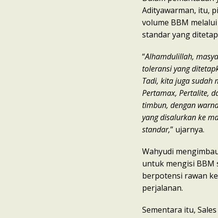
Adityawarman, itu, 
volume BBM melalui u
standar yang ditetap
“
Alhamdulillah, masya
toleransi yang diteta
Tadi, kita juga suda
Pertamax, Pertalite, d
timbun, dengan warn
yang disalurkan ke ma
standar,
” ujarnya.
Wahyudi mengimbau,
untuk mengisi BBM 
berpotensi rawan k
perjalanan.
Sementara itu, Sale