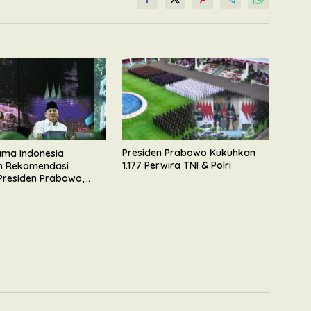
Presiden Prabowo Kukuhkan
lama Indonesia
1.177 Perwira TNI & Polri
n Rekomendasi
Presiden Prabowo,
n Dukungan Mengawal
unan Nasional