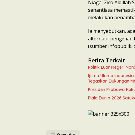
Niaga, Zico Aldilla
senantiasa memastik
melakukan penambah
Ia menyebutkan, ad
alternatif pengisia
(sumber infopublik.i
Berita Terkait
Politik Luar Negeri N
Ijtima Ulama Indonesi
Tegaskan Dukungan M
Presiden Prabowo Kukuh
Piala Dunia 2026 Satuk
Komentar