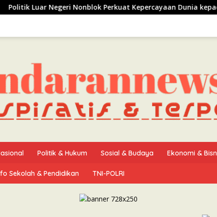
 Negeri Nonblok Perkuat Kepercayaan Dunia kepada Indonesia
asional
Politik & Hukum
Sosial & Budaya
Ekonomi & Bisn
nfo Sekolah & Pendidikan
TNI-POLRI