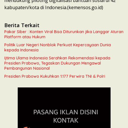
mendukung piloting digitalisasi bantuan sosial di 42
kabupaten/kota di Indonesia.(kemensos.go.id)
Berita Terkait
Pakar Siber : Konten Viral Bisa Diturunkan jika Langgar Aturan
Platform atau Hukum
Politik Luar Negeri Nonblok Perkuat Kepercayaan Dunia
kepada Indonesia
Ijtima Ulama Indonesia Serahkan Rekomendasi kepada
Presiden Prabowo, Tegaskan Dukungan Mengawal
Pembangunan Nasional
Presiden Prabowo Kukuhkan 1.177 Perwira TNI & Polri