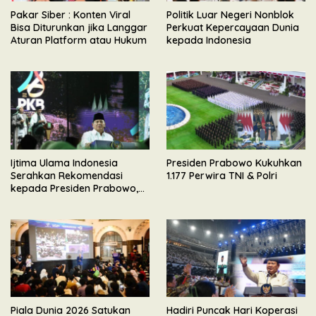
Pakar Siber : Konten Viral
Politik Luar Negeri Nonblok
Bisa Diturunkan jika Langgar
Perkuat Kepercayaan Dunia
Aturan Platform atau Hukum
kepada Indonesia
Ijtima Ulama Indonesia
Presiden Prabowo Kukuhkan
Serahkan Rekomendasi
1.177 Perwira TNI & Polri
kepada Presiden Prabowo,
Tegaskan Dukungan
Mengawal Pembangunan
Nasional
Piala Dunia 2026 Satukan
Hadiri Puncak Hari Koperasi