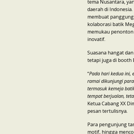
tema Nusantara, ya
daerah di Indonesia.
membuat panggung s
kolaborasi batik Me
memukau penonton 
inovatif.
Suasana hangat dan 
tetapi juga di booth
“
Pada hari kedua ini, 
ramai dikunjungi para
termasuk kemeja batik
tempat berjualan, teta
Ketua Cabang XX Dim
pesan tertulisnya.
Para pengunjung tam
motif, hingga menco