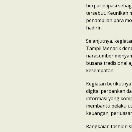
berpartisipasi seba
tersebut. Keunikan m
penampilan para mod
hadirin.
Selanjutnya, kegiat
Tampil Menarik deng
narasumber menyam
busana tradisional a
kesempatan.
Kegiatan berikutny
digital perbankan 
informasi yang komp
membantu pelaku us
keuangan, perluasan 
Rangkaian fashion s