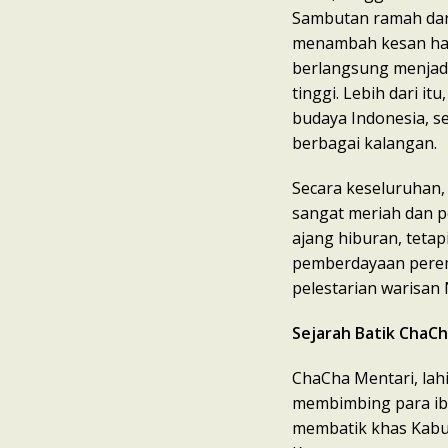
Sambutan ramah dar
menambah kesan han
berlangsung menjadi
tinggi. Lebih dari it
budaya Indonesia, s
berbagai kalangan.
Secara keseluruhan,
sangat meriah dan p
ajang hiburan, tetap
pemberdayaan per
pelestarian warisan
Sejarah Batik ChaCh
ChaCha Mentari, lahir
membimbing para ibu
membatik khas Kabu