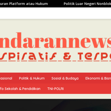
Hukum
Politik Luar Negeri Nonblok Perkuat Kepercayaan
asional
Politik & Hukum
Sosial & Budaya
Ekonomi & Bisn
nfo Sekolah & Pendidikan
TNI-POLRI