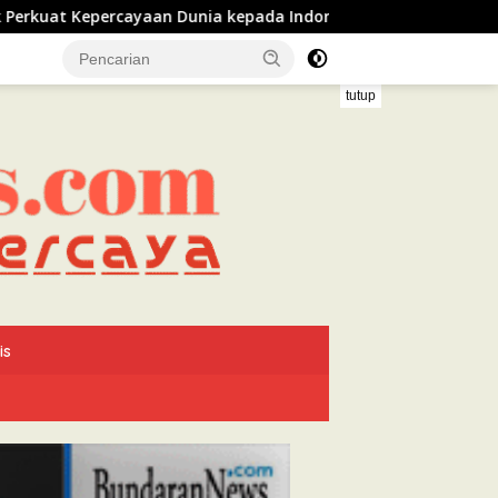
 Dunia kepada Indonesia
Ijtima Ulama Indonesia Sera
tutup
is