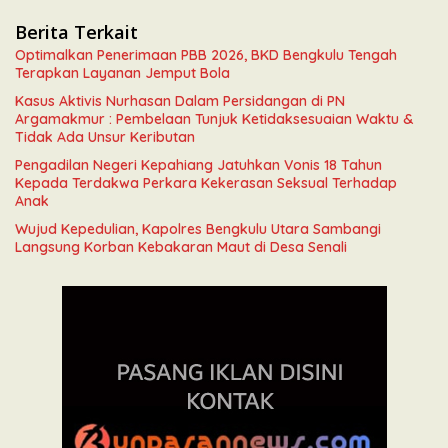
Berita Terkait
Optimalkan Penerimaan PBB 2026, BKD Bengkulu Tengah
Terapkan Layanan Jemput Bola
Kasus Aktivis Nurhasan Dalam Persidangan di PN
Argamakmur : Pembelaan Tunjuk Ketidaksesuaian Waktu &
Tidak Ada Unsur Keributan
Pengadilan Negeri Kepahiang Jatuhkan Vonis 18 Tahun
Kepada Terdakwa Perkara Kekerasan Seksual Terhadap
Anak
Wujud Kepedulian, Kapolres Bengkulu Utara Sambangi
Langsung Korban Kebakaran Maut di Desa Senali