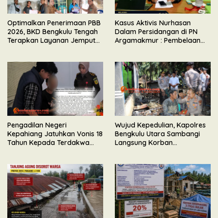
Optimalkan Penerimaan PBB
Kasus Aktivis Nurhasan
2026, BKD Bengkulu Tengah
Dalam Persidangan di PN
Terapkan Layanan Jemput
Argamakmur : Pembelaan
Bola
Tunjuk Ketidaksesuaian
Waktu & Tidak Ada Unsur
Keributan
Pengadilan Negeri
Wujud Kepedulian, Kapolres
Kepahiang Jatuhkan Vonis 18
Bengkulu Utara Sambangi
Tahun Kepada Terdakwa
Langsung Korban
Perkara Kekerasan Seksual
Kebakaran Maut di Desa
Terhadap Anak
Senali