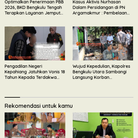
Optimalkan Penerimaan PBB
Kasus Aktivis Nurhasan
2026, BKD Bengkulu Tengah
Dalam Persidangan di PN
Terapkan Layanan Jemput
Argamakmur : Pembelaan
Bola
Tunjuk Ketidaksesuaian
Waktu & Tidak Ada Unsur
Keributan
Pengadilan Negeri
Wujud Kepedulian, Kapolres
Kepahiang Jatuhkan Vonis 18
Bengkulu Utara Sambangi
Tahun Kepada Terdakwa
Langsung Korban
Perkara Kekerasan Seksual
Kebakaran Maut di Desa
Terhadap Anak
Senali
Rekomendasi untuk kamu