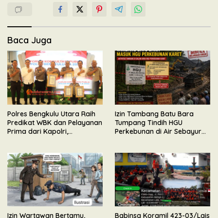
Baca Juga
Polres Bengkulu Utara Raih
Izin Tambang Batu Bara
Predikat WBK dan Pelayanan
Tumpang Tindih HGU
Prima dari Kapolri,
Perkebunan di Air Sebayur
Diserahkan Langsung oleh
Bengkulu Utara, Ormas BIDIK
Irwasda Polda Bengkulu
Minta APH Lakukan
Pemeriksaan
Izin Wartawan Bertamu,
Babinsa Koramil 423-03/Lais