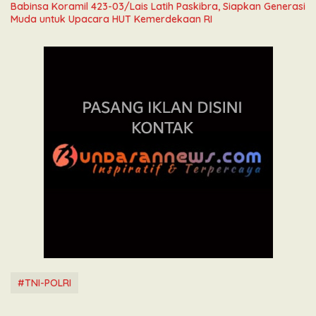
Babinsa Koramil 423-03/Lais Latih Paskibra, Siapkan Generasi
Muda untuk Upacara HUT Kemerdekaan RI
#TNI-POLRI