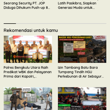
Seorang Security PT. JOP
Latih Paskibra, Siapkan
Diduga Dihukum Push-up 80
Generasi Muda untuk
Kali Oleh Wakil Komandan
Upacara HUT Kemerdekaan
RI
Rekomendasi untuk kamu
Polres Bengkulu Utara Raih
Izin Tambang Batu Bara
Predikat WBK dan Pelayanan
Tumpang Tindih HGU
Prima dari Kapolri,
Perkebunan di Air Sebayur
Diserahkan Langsung oleh
Bengkulu Utara, Ormas BIDIK
Irwasda Polda Bengkulu
Minta APH Lakukan
Pemeriksaan