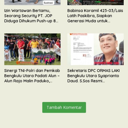
Izin Wartawan Bertamu,
Babinsa Koramil 423-03/Lais
Seorang Security PT. JOP
Latih Paskibra, Siapkan
Diduga Dihukum Push-up 80
Generasi Muda untuk
Kali Oleh Wakil Komandan
Upacara HUT Kemerdekaan
RI
Sinergi TNI-Polri dan Pemkab
Sekretaris DPC ORMAS LAKI
Bengkulu Utara Padati Alun –
Bengkulu Utara Syaprianto
Alun Rajo Malin Paduko,
Daud. S.Sos Resmi
Gelar Apel & Lomba HUT RI
Mengundurkan Diri Dari
ke-81
Kepengurusan
Tambah Komentar