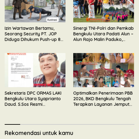
Izin Wartawan Bertamu,
Sinergi TNI-Polri dan Pemkab
Seorang Security PT. JOP
Bengkulu Utara Padati Alun –
Diduga Dihukum Push-up 80
Alun Rajo Malin Paduko,
Kali Oleh Wakil Komandan
Gelar Apel & Lomba HUT RI
ke-81
Sekretaris DPC ORMAS LAKI
Optimalkan Penerimaan PBB
Bengkulu Utara Syaprianto
2026, BKD Bengkulu Tengah
Daud. S.Sos Resmi
Terapkan Layanan Jemput
Mengundurkan Diri Dari
Bola
Kepengurusan
Rekomendasi untuk kamu