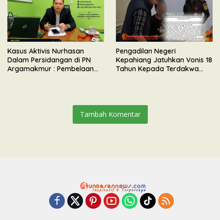
Kasus Aktivis Nurhasan
Pengadilan Negeri
Dalam Persidangan di PN
Kepahiang Jatuhkan Vonis 18
Argamakmur : Pembelaan
Tahun Kepada Terdakwa
Tunjuk Ketidaksesuaian
Perkara Kekerasan Seksual
Waktu & Tidak Ada Unsur
Terhadap Anak
Keributan
Tambah Komentar