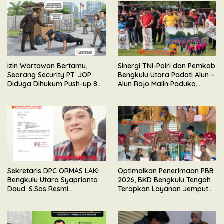
Izin Wartawan Bertamu,
Sinergi TNI-Polri dan Pemkab
Seorang Security PT. JOP
Bengkulu Utara Padati Alun –
Diduga Dihukum Push-up 80
Alun Rajo Malin Paduko,
Kali Oleh Wakil Komandan
Gelar Apel & Lomba HUT RI
ke-81
Sekretaris DPC ORMAS LAKI
Optimalkan Penerimaan PBB
Bengkulu Utara Syaprianto
2026, BKD Bengkulu Tengah
Daud. S.Sos Resmi
Terapkan Layanan Jemput
Mengundurkan Diri Dari
Bola
Kepengurusan