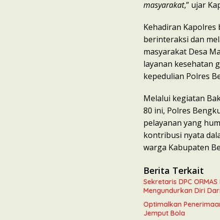
masyarakat
,” ujar Ka
Kehadiran Kapolres
berinteraksi dan me
masyarakat Desa Ma
layanan kesehatan g
kepedulian Polres B
Melalui kegiatan Ba
80 ini, Polres Beng
pelayanan yang hum
kontribusi nyata da
warga Kabupaten Be
Berita Terkait
Sekretaris DPC ORMAS 
Mengundurkan Diri Dar
Optimalkan Penerimaa
Jemput Bola