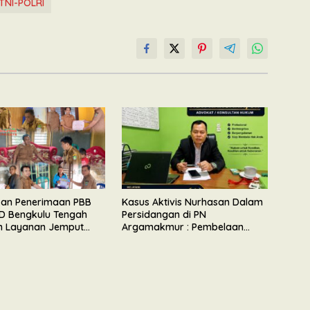
TNI-POLRI
kan Penerimaan PBB
Kasus Aktivis Nurhasan Dalam
D Bengkulu Tengah
Persidangan di PN
n Layanan Jemput
Argamakmur : Pembelaan
Tunjuk Ketidaksesuaian Waktu
& Tidak Ada Unsur Keributan