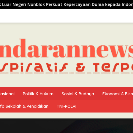
ok Perkuat Kepercayaan Dunia kepada Indonesia
Ijtima
asional
Politik & Hukum
Sosial & Budaya
Ekonomi & Bisn
nfo Sekolah & Pendidikan
TNI-POLRI