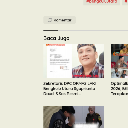
#bengkuluutara
#
Komentar
Baca Juga
Sekretaris DPC ORMAS LAKI
Optimal
Bengkulu Utara Syaprianto
2026, BK
Daud. S.Sos Resmi
Terapka
Mengundurkan Diri Dari
Bola
Kepengurusan