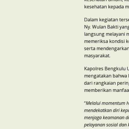
kesehatan kepada m
Dalam kegiatan ters
Ny. Wulan Bakti yang
langsung melayani m
memeriksa kondisi k
serta mendengarkan
masyarakat.
Kapolres Bengkulu Uta
mengatakan bahwa k
dari rangkaian peri
memberikan manfaat
“
Melalui momentum Ha
mendekatkan diri kepa
menjaga keamanan dan
pelayanan sosial dan 