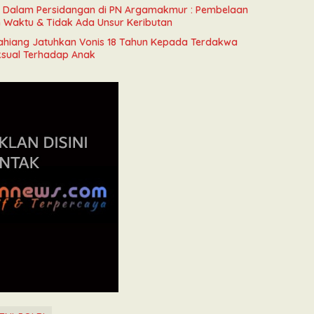
n Dalam Persidangan di PN Argamakmur : Pembelaan
n Waktu & Tidak Ada Unsur Keributan
ahiang Jatuhkan Vonis 18 Tahun Kepada Terdakwa
ksual Terhadap Anak