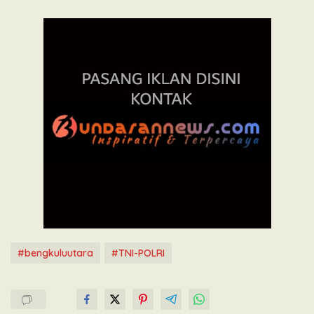
#bengkuluutara
#TNI-POLRI