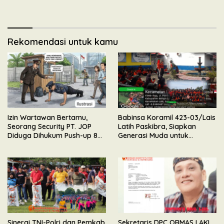
Gelar Apel & Lomba HUT RI
Mengundurkan Diri Dari
ke-81
Kepengurusan
Rekomendasi untuk kamu
Izin Wartawan Bertamu,
Babinsa Koramil 423-03/Lais
Seorang Security PT. JOP
Latih Paskibra, Siapkan
Diduga Dihukum Push-up 80
Generasi Muda untuk
Kali Oleh Wakil Komandan
Upacara HUT Kemerdekaan
RI
Sinergi TNI-Polri dan Pemkab
Sekretaris DPC ORMAS LAKI