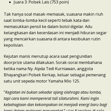
​Juara 3: Polsek Lais (753 poin)
​​Tak hanya soal masak-memasak, suasana makin riuh
saat lomba-lomba kecil seperti tebak kata dan
memasukkan pensil ke dalam botol digelar. Adu
ketangkasan dan kecerdasan ini menjadi hiburan segar
yang mencairkan suasana di antara kesibukan rutin
kepolisian.
​Kejutan manis menutup acara saat pengundian
doorprize utama dilakukan. Sorak-sorai membahana
ketika nama Ny. Aipda Tedi Kurniawan, anggota
Bhayangkari Polsek Kerkap, keluar sebagai pemenang
satu unit sepeda motor Yamaha Mio 125.
​”
Kegiatan ini bukan sekadar ajang olahraga atau lomba,
tapi cara kami mempererat tali silaturahmi. Kami ingin
kebahagiaan dan kekompakan ini menjadi energi baru bagi
kami dalam melayani masyarakat
,” ujar Kapolres di sela-