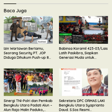
Baca Juga
Izin Wartawan Bertamu,
Babinsa Koramil 423-03/Lais
Seorang Security PT. JOP
Latih Paskibra, Siapkan
Diduga Dihukum Push-up 80
Generasi Muda untuk
Kali Oleh Wakil Komandan
Upacara HUT Kemerdekaan
RI
Sinergi TNI-Polri dan Pemkab
Sekretaris DPC ORMAS LAKI
Bengkulu Utara Padati Alun –
Bengkulu Utara Syaprianto
Alun Rajo Malin Paduko,
Daud. S.Sos Resmi