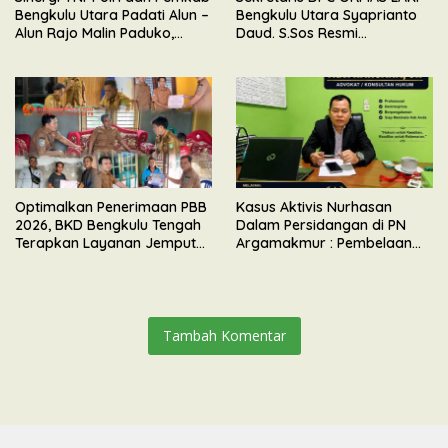
Bengkulu Utara Padati Alun –
Bengkulu Utara Syaprianto
Alun Rajo Malin Paduko,
Daud. S.Sos Resmi
Gelar Apel & Lomba HUT RI
Mengundurkan Diri Dari
ke-81
Kepengurusan
Optimalkan Penerimaan PBB
Kasus Aktivis Nurhasan
2026, BKD Bengkulu Tengah
Dalam Persidangan di PN
Terapkan Layanan Jemput
Argamakmur : Pembelaan
Bola
Tunjuk Ketidaksesuaian
Waktu & Tidak Ada Unsur
Keributan
Tambah Komentar