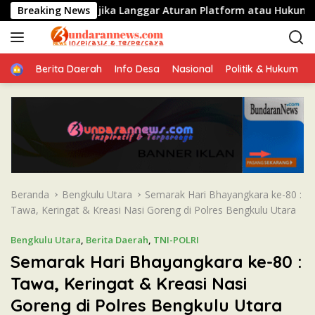
L
isa Diturunkan jika Langgar Aturan Platform atau Hukum
Breaking News
a
n
g
Home
s
Berita Daerah
Info Desa
Nasional
Politik & Hukum
u
n
g
k
e
k
o
n
Beranda
Bengkulu Utara
Semarak Hari Bhayangkara ke-80 :
t
Tawa, Keringat & Kreasi Nasi Goreng di Polres Bengkulu Utara
e
n
Bengkulu Utara
,
Berita Daerah
,
TNI-POLRI
Semarak Hari Bhayangkara ke-80 :
Tawa, Keringat & Kreasi Nasi
Goreng di Polres Bengkulu Utara