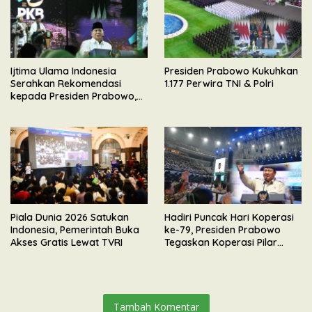
Ijtima Ulama Indonesia
Presiden Prabowo Kukuhkan
Serahkan Rekomendasi
1.177 Perwira TNI & Polri
kepada Presiden Prabowo,
Tegaskan Dukungan
Mengawal Pembangunan
Nasional
Piala Dunia 2026 Satukan
Hadiri Puncak Hari Koperasi
Indonesia, Pemerintah Buka
ke-79, Presiden Prabowo
Akses Gratis Lewat TVRI
Tegaskan Koperasi Pilar
Utama Ekonomi Kerakyatan
Tambah Komentar