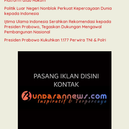
Platform atau Hukum
Politik Luar Negeri Nonblok Perkuat Kepercayaan Dunia
kepada Indonesia
Ijtima Ulama Indonesia Serahkan Rekomendasi kepada
Presiden Prabowo, Tegaskan Dukungan Mengawal
Pembangunan Nasional
Presiden Prabowo Kukuhkan 1.177 Perwira TNI & Polri