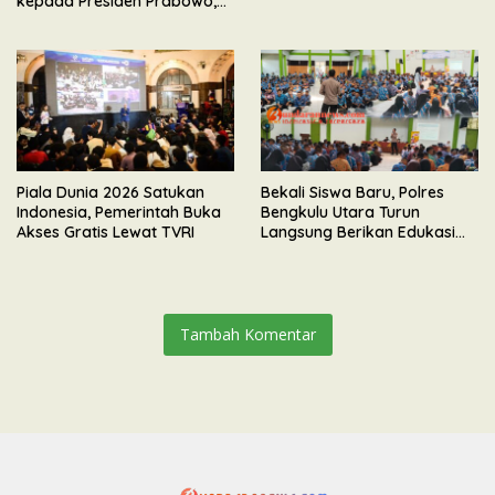
kepada Presiden Prabowo,
Tegaskan Dukungan
Mengawal Pembangunan
Nasional
Piala Dunia 2026 Satukan
Bekali Siswa Baru, Polres
Indonesia, Pemerintah Buka
Bengkulu Utara Turun
Akses Gratis Lewat TVRI
Langsung Berikan Edukasi
Bahaya Kenakalan Remaja
Tambah Komentar