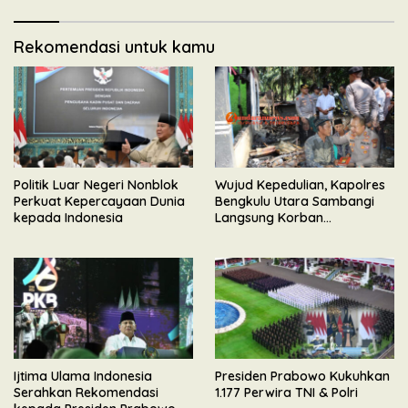
Nasional
Rekomendasi untuk kamu
Politik Luar Negeri Nonblok
Wujud Kepedulian, Kapolres
Perkuat Kepercayaan Dunia
Bengkulu Utara Sambangi
kepada Indonesia
Langsung Korban
Kebakaran Maut di Desa
Senali
Ijtima Ulama Indonesia
Presiden Prabowo Kukuhkan
Serahkan Rekomendasi
1.177 Perwira TNI & Polri