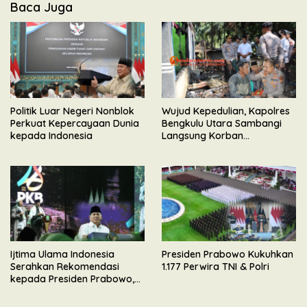
Baca Juga
Politik Luar Negeri Nonblok
Wujud Kepedulian, Kapolres
Perkuat Kepercayaan Dunia
Bengkulu Utara Sambangi
kepada Indonesia
Langsung Korban
Kebakaran Maut di Desa
Senali
Ijtima Ulama Indonesia
Presiden Prabowo Kukuhkan
Serahkan Rekomendasi
1.177 Perwira TNI & Polri
kepada Presiden Prabowo,
Tegaskan Dukungan
Mengawal Pembangunan