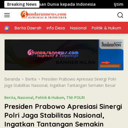
L
uat Kepercayaan Dunia kepada Indonesia
Breaking News
Ijtima Ulama 
a
n
g
Home
s
Berita Daerah
Info Desa
Nasional
Politik & Hukum
u
n
g
k
e
k
o
n
Beranda
Berita
Presiden Prabowo Apresiasi Sinergi Polri
t
Jaga Stabilitas Nasional, Ingatkan Tantangan Semakin Besar
e
n
Berita
,
Nasional
,
Politik & Hukum
,
TNI-POLRI
Presiden Prabowo Apresiasi Sinergi
Polri Jaga Stabilitas Nasional,
Ingatkan Tantangan Semakin