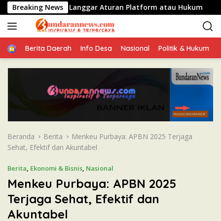
L
turunkan jika Langgar Aturan Platform atau Hukum
Breaking News
Polit
a
n
g
Home
s
Berita Daerah
Info Desa
Nasional
Politik & Hukum
u
n
g
k
e
k
o
n
Beranda
Berita
Menkeu Purbaya: APBN 2025 Terjaga
t
Sehat, Efektif dan Akuntabel
e
n
Berita
,
Ekonomi & Bisnis
,
Nasional
Menkeu Purbaya: APBN 2025
Terjaga Sehat, Efektif dan
Akuntabel