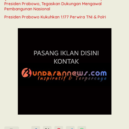
Presiden Prabowo, Tegaskan Dukungan Mengawal
Pembangunan Nasional
Presiden Prabowo Kukuhkan 1.177 Perwira TNI & Polri