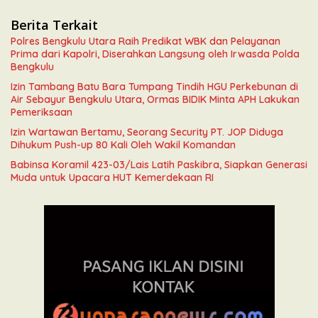
Berita Terkait
Polres Bengkulu Utara Raih Predikat WBK dan Pelayanan
Prima dari Kapolri, Diserahkan Langsung oleh Irwasda Polda
Bengkulu
Izin Tambang Batu Bara Tumpang Tindih HGU Perkebunan di
Air Sebayur Bengkulu Utara, Ormas BIDIK Minta APH Lakukan
Pemeriksaan
Izin Wartawan Bertamu, Seorang Security PT. JOP Diduga
Dihukum Push-up 80 Kali Oleh Wakil Komandan
Babinsa Koramil 423-03/Lais Latih Paskibra, Siapkan Generasi
Muda untuk Upacara HUT Kemerdekaan RI