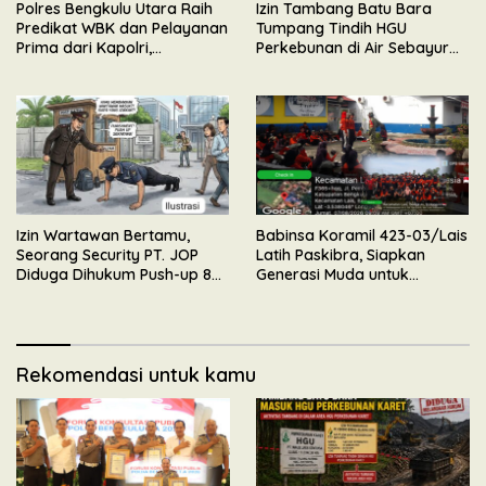
Polres Bengkulu Utara Raih
Izin Tambang Batu Bara
Predikat WBK dan Pelayanan
Tumpang Tindih HGU
Prima dari Kapolri,
Perkebunan di Air Sebayur
Diserahkan Langsung oleh
Bengkulu Utara, Ormas BIDIK
Irwasda Polda Bengkulu
Minta APH Lakukan
Pemeriksaan
Izin Wartawan Bertamu,
Babinsa Koramil 423-03/Lais
Seorang Security PT. JOP
Latih Paskibra, Siapkan
Diduga Dihukum Push-up 80
Generasi Muda untuk
Kali Oleh Wakil Komandan
Upacara HUT Kemerdekaan
RI
Rekomendasi untuk kamu