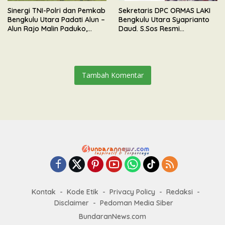
Sinergi TNI-Polri dan Pemkab
Sekretaris DPC ORMAS LAKI
Bengkulu Utara Padati Alun –
Bengkulu Utara Syaprianto
Alun Rajo Malin Paduko,
Daud. S.Sos Resmi
Gelar Apel & Lomba HUT RI
Mengundurkan Diri Dari
ke-81
Kepengurusan
Tambah Komentar
Kontak
Kode Etik
Privacy Policy
Redaksi
Disclaimer
Pedoman Media Siber
BundaranNews.com