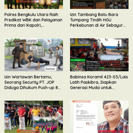
Polres Bengkulu Utara Raih
Izin Tambang Batu Bara
Predikat WBK dan Pelayanan
Tumpang Tindih HGU
Prima dari Kapolri,
Perkebunan di Air Sebayur
Diserahkan Langsung oleh
Bengkulu Utara, Ormas BIDIK
Irwasda Polda Bengkulu
Minta APH Lakukan
Pemeriksaan
Izin Wartawan Bertamu,
Babinsa Koramil 423-03/Lais
Seorang Security PT. JOP
Latih Paskibra, Siapkan
Diduga Dihukum Push-up 80
Generasi Muda untuk
Kali Oleh Wakil Komandan
Upacara HUT Kemerdekaan
RI