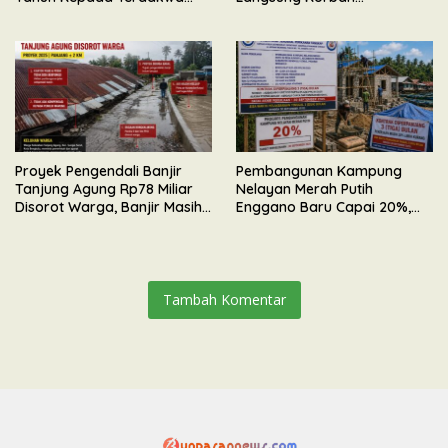
Perkara Kekerasan Seksual
Kebakaran Maut di Desa
Terhadap Anak
Senali
Proyek Pengendali Banjir
Pembangunan Kampung
Tanjung Agung Rp78 Miliar
Nelayan Merah Putih
Disorot Warga, Banjir Masih
Enggano Baru Capai 20%,
Meluap
Kontrak Pengerjaan
Diperpanjang Hingga
September 2026
Tambah Komentar