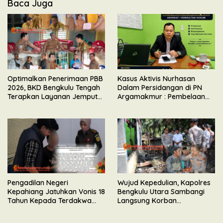
Baca Juga
Optimalkan Penerimaan PBB
Kasus Aktivis Nurhasan
2026, BKD Bengkulu Tengah
Dalam Persidangan di PN
Terapkan Layanan Jemput
Argamakmur : Pembelaan
Bola
Tunjuk Ketidaksesuaian
Waktu & Tidak Ada Unsur
Keributan
Pengadilan Negeri
Wujud Kepedulian, Kapolres
Kepahiang Jatuhkan Vonis 18
Bengkulu Utara Sambangi
Tahun Kepada Terdakwa
Langsung Korban
Perkara Kekerasan Seksual
Kebakaran Maut di Desa
Terhadap Anak
Senali