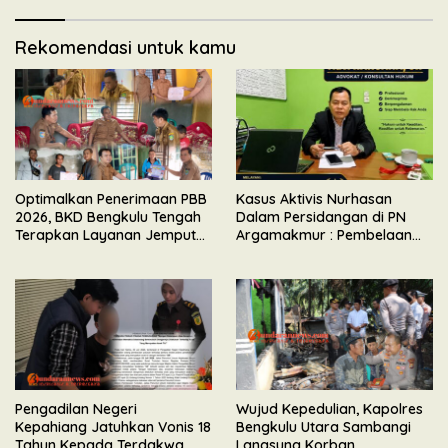
Rekomendasi untuk kamu
Optimalkan Penerimaan PBB
Kasus Aktivis Nurhasan
2026, BKD Bengkulu Tengah
Dalam Persidangan di PN
Terapkan Layanan Jemput
Argamakmur : Pembelaan
Bola
Tunjuk Ketidaksesuaian
Waktu & Tidak Ada Unsur
Keributan
Pengadilan Negeri
Wujud Kepedulian, Kapolres
Kepahiang Jatuhkan Vonis 18
Bengkulu Utara Sambangi
Tahun Kepada Terdakwa
Langsung Korban