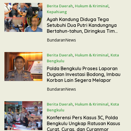
Berita Daerah
,
Hukum & Kriminal
,
Kepahiang
6 Juli 2026
Ayah Kandung Diduga Tega
Setubuhi Dua Putri Kandungnya
Bertahun-tahun, Diringkus Tim
Elang Jupi
BundaranNews
Berita Daerah
,
Hukum & Kriminal
,
Kota
Bengkulu
10 Juni 2026
Polda Bengkulu Proses Laporan
Dugaan Investasi Bodong, Imbau
Korban Lain Segera Melapor
BundaranNews
Berita Daerah
,
Hukum & Kriminal
,
Kota
Bengkulu
2 Juni 2026
Konferensi Pers Kasus 3C, Polda
Bengkulu Ungkap Ratusan Kasus
Curat, Curas, dan Curanmor