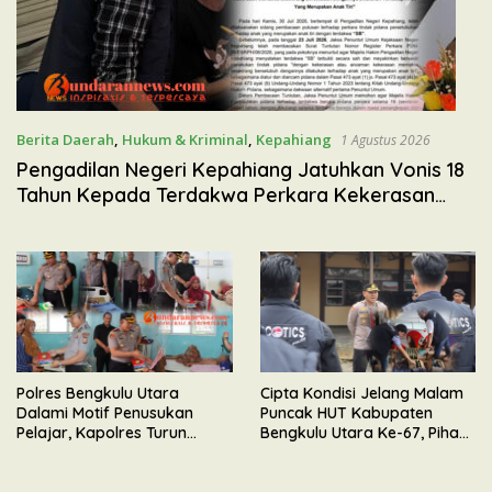
Berita Daerah
,
Hukum & Kriminal
,
Kepahiang
1 Agustus 2026
Pengadilan Negeri Kepahiang Jatuhkan Vonis 18
Tahun Kepada Terdakwa Perkara Kekerasan
Seksual Terhadap Anak
Polres Bengkulu Utara
Cipta Kondisi Jelang Malam
Dalami Motif Penusukan
Puncak HUT Kabupaten
Pelajar, Kapolres Turun
Bengkulu Utara Ke-67, Pihak
Langsung Pantau Kondisi
Polres Amankan 558 Botol
Korban di Rumah Sakit
Miras