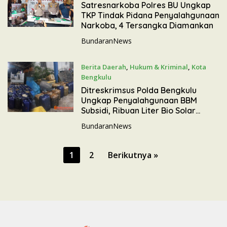
12 Mei 2026
Satresnarkoba Polres BU Ungkap
TKP Tindak Pidana Penyalahgunaan
Narkoba, 4 Tersangka Diamankan
BundaranNews
Berita Daerah
,
Hukum & Kriminal
,
Kota
Bengkulu
11 Mei 2026
Ditreskrimsus Polda Bengkulu
Ungkap Penyalahgunaan BBM
Subsidi, Ribuan Liter Bio Solar
Diamankan
BundaranNews
P
1
2
Berikutnya »
a
g
i
n
a