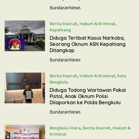
BundaranNews
Berita Daerah
,
Hukum & Kriminal
,
Kepahiang
26 Mei 2026
Diduga Terlibat Kasus Narkoba,
Seorang Oknum ASN Kepahiang
Ditangkap
BundaranNews
Berita Daerah
,
Hukum & Kriminal
,
Kota
Bengkulu
23 Mei 2026
Diduga Todong Wartawan Pakai
Pistol, Anak Oknum Polisi
Dilaporkan ke Polda Bengkulu
BundaranNews
Bengkulu Utara
,
Berita Daerah
,
Hukum &
Kriminal