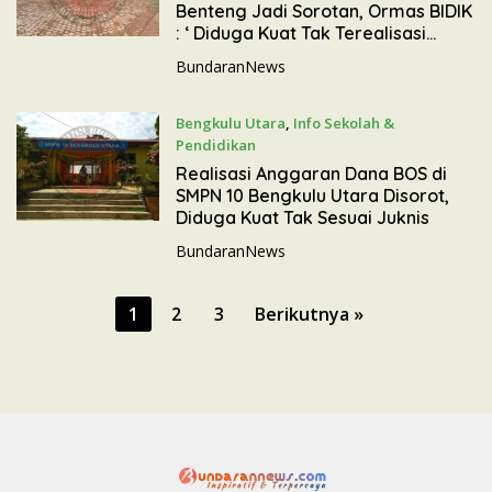
Benteng Jadi Sorotan, Ormas BIDIK
: ‘ Diduga Kuat Tak Terealisasi
Sesuai Juknis ‘
BundaranNews
Bengkulu Utara
,
Info Sekolah &
Pendidikan
22 Mei 2026
Realisasi Anggaran Dana BOS di
SMPN 10 Bengkulu Utara Disorot,
Diduga Kuat Tak Sesuai Juknis
BundaranNews
P
1
2
3
Berikutnya »
a
g
i
n
a