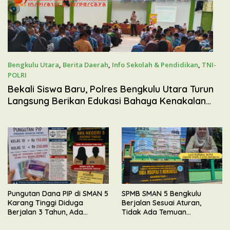
Bengkulu Utara
,
Berita Daerah
,
Info Sekolah & Pendidikan
,
TNI-
POLRI
16 Juli 2026
Bekali Siswa Baru, Polres Bengkulu Utara Turun
Langsung Berikan Edukasi Bahaya Kenakalan
Remaja
Pungutan Dana PIP di SMAN 5
SPMB SMAN 5 Bengkulu
Karang Tinggi Diduga
Berjalan Sesuai Aturan,
Berjalan 3 Tahun, Ada
Tidak Ada Temuan
Indikasi Diketahui Pihak
Pelanggaran