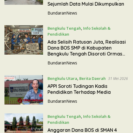
Sejumlah Data Mulai Dikumpulkan
BundaranNews
Bengkulu Tengah
,
Info Sekolah &
Pendidikan
5 Juni 2026
Ada Selisih Ratusan Juta, Realisasi
Dana BOS SMP di Kabupaten
Bengkulu Tengah Disoroti Ormas
BIDIK
BundaranNews
Bengkulu Utara
,
Berita Daerah
31 Mei 2026
APPI Soroti Tudingan Kadis
Pendidikan Terhadap Media
BundaranNews
Bengkulu Tengah
,
Info Sekolah &
Pendidikan
26 Mei 2026
Anggaran Dana BOS di SMAN 4