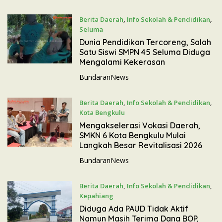
Sekolah
Berita Daerah
,
Info Sekolah & Pendidikan
,
Seluma
13 Juni 2026
Dunia Pendidikan Tercoreng, Salah
Satu Siswi SMPN 45 Seluma Diduga
Mengalami Kekerasan
BundaranNews
Berita Daerah
,
Info Sekolah & Pendidikan
,
Kota Bengkulu
12 Juni 2026
Mengakselerasi Vokasi Daerah,
SMKN 6 Kota Bengkulu Mulai
Langkah Besar Revitalisasi 2026
BundaranNews
Berita Daerah
,
Info Sekolah & Pendidikan
,
Kepahiang
10 Juni 2026
Diduga Ada PAUD Tidak Aktif
Namun Masih Terima Dana BOP,