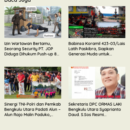
Izin Wartawan Bertamu,
Babinsa Koramil 423-03/Lais
Seorang Security PT. JOP
Latih Paskibra, Siapkan
Diduga Dihukum Push-up 80
Generasi Muda untuk
Kali Oleh Wakil Komandan
Upacara HUT Kemerdekaan
RI
Sinergi TNI-Polri dan Pemkab
Sekretaris DPC ORMAS LAKI
Bengkulu Utara Padati Alun –
Bengkulu Utara Syaprianto
Alun Rajo Malin Paduko,
Daud. S.Sos Resmi
Gelar Apel & Lomba HUT RI
Mengundurkan Diri Dari
ke-81
Kepengurusan