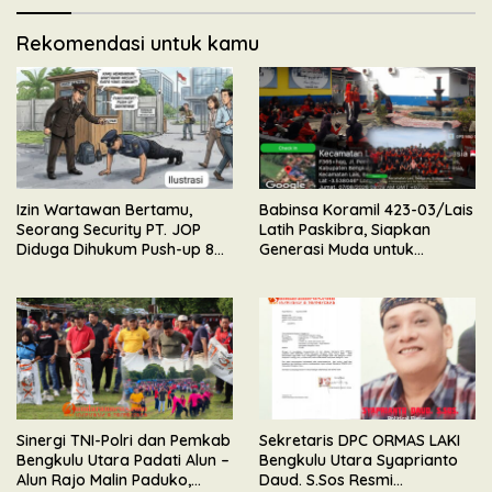
Rekomendasi untuk kamu
Izin Wartawan Bertamu,
Babinsa Koramil 423-03/Lais
Seorang Security PT. JOP
Latih Paskibra, Siapkan
Diduga Dihukum Push-up 80
Generasi Muda untuk
Kali Oleh Wakil Komandan
Upacara HUT Kemerdekaan
RI
Sinergi TNI-Polri dan Pemkab
Sekretaris DPC ORMAS LAKI
Bengkulu Utara Padati Alun –
Bengkulu Utara Syaprianto
Alun Rajo Malin Paduko,
Daud. S.Sos Resmi