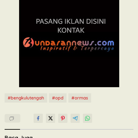
#bengkulutengah
#opd
#ormas
Baca Juga