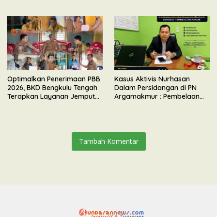
Gelar Apel & Lomba HUT RI
Mengundurkan Diri Dari
ke-81
Kepengurusan
Optimalkan Penerimaan PBB
Kasus Aktivis Nurhasan
2026, BKD Bengkulu Tengah
Dalam Persidangan di PN
Terapkan Layanan Jemput
Argamakmur : Pembelaan
Bola
Tunjuk Ketidaksesuaian
Waktu & Tidak Ada Unsur
Keributan
Tambah Komentar