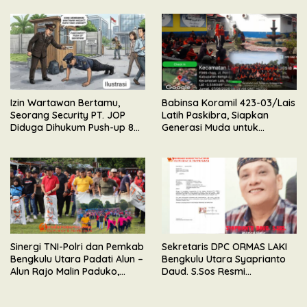
Irwasda Polda Bengkulu
Minta APH Lakukan
Pemeriksaan
Izin Wartawan Bertamu,
Babinsa Koramil 423-03/Lais
Seorang Security PT. JOP
Latih Paskibra, Siapkan
Diduga Dihukum Push-up 80
Generasi Muda untuk
Kali Oleh Wakil Komandan
Upacara HUT Kemerdekaan
RI
Sinergi TNI-Polri dan Pemkab
Sekretaris DPC ORMAS LAKI
Bengkulu Utara Padati Alun –
Bengkulu Utara Syaprianto
Alun Rajo Malin Paduko,
Daud. S.Sos Resmi
Gelar Apel & Lomba HUT RI
Mengundurkan Diri Dari
ke-81
Kepengurusan