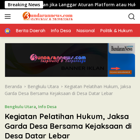
L
l Bisa Diturunkan jika Langgar Aturan Platform atau Hukum
Breaking News
a
n
g
Home
s
Berita Daerah
Info Desa
Nasional
Politik & Hukum
u
n
g
k
e
k
o
n
Beranda
Bengkulu Utara
Kegiatan Pelatihan Hukum, Jaksa
t
Garda Desa Bersama Kejaksaan di Desa Datar Lebar
e
n
Bengkulu Utara
,
Info Desa
Kegiatan Pelatihan Hukum, Jaksa
Garda Desa Bersama Kejaksaan di
Desa Datar Lebar