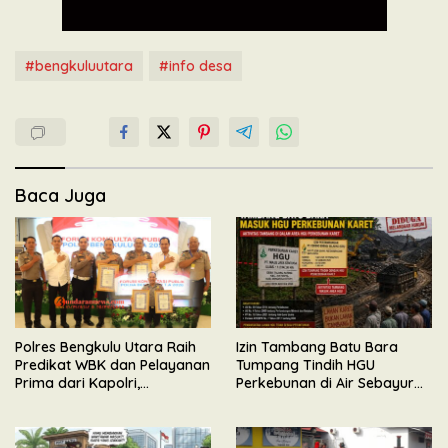
#bengkuluutara
#info desa
Baca Juga
Polres Bengkulu Utara Raih
Izin Tambang Batu Bara
Predikat WBK dan Pelayanan
Tumpang Tindih HGU
Prima dari Kapolri,
Perkebunan di Air Sebayur
Diserahkan Langsung oleh
Bengkulu Utara, Ormas BIDIK
Irwasda Polda Bengkulu
Minta APH Lakukan
Pemeriksaan