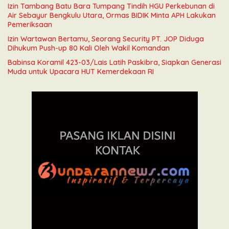
Izin Tambang Batu Bara Tumpang Tindih HGU Perkebunan di
Air Sebayur Bengkulu Utara, Ormas BIDIK Minta APH Lakukan
Pemeriksaan
Izin Wartawan Bertamu, Seorang Security PT. JOP Diduga
Dihukum Push-up 80 Kali Oleh Wakil Komandan
Babinsa Koramil 423-03/Lais Latih Paskibra, Siapkan Generasi
Muda untuk Upacara HUT Kemerdekaan RI