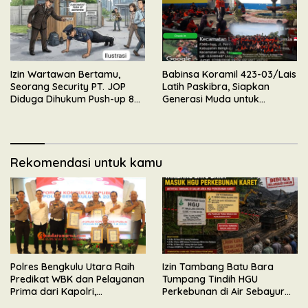
Izin Wartawan Bertamu,
Babinsa Koramil 423-03/Lais
Seorang Security PT. JOP
Latih Paskibra, Siapkan
Diduga Dihukum Push-up 80
Generasi Muda untuk
Kali Oleh Wakil Komandan
Upacara HUT Kemerdekaan
RI
Rekomendasi untuk kamu
Polres Bengkulu Utara Raih
Izin Tambang Batu Bara
Predikat WBK dan Pelayanan
Tumpang Tindih HGU
Prima dari Kapolri,
Perkebunan di Air Sebayur
Diserahkan Langsung oleh
Bengkulu Utara, Ormas BIDIK