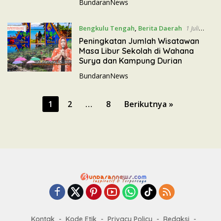
BundaranNews
Bengkulu Tengah
,
Berita Daerah
1 Juli
2026
Peningkatan Jumlah Wisatawan
Masa Libur Sekolah di Wahana
Surya dan Kampung Durian
BundaranNews
P
1
2
…
8
Berikutnya »
a
g
i
n
a
s
i
p
Kontak
Kode Etik
Privacy Policy
Redaksi