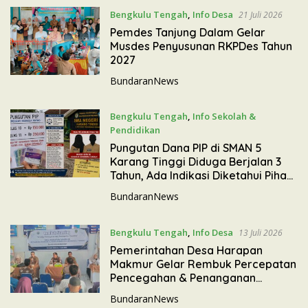
Bengkulu Tengah
,
Info Desa
21 Juli 2026
Pemdes Tanjung Dalam Gelar
Musdes Penyusunan RKPDes Tahun
2027
BundaranNews
Bengkulu Tengah
,
Info Sekolah &
Pendidikan
15 Juli 2026
Pungutan Dana PIP di SMAN 5
Karang Tinggi Diduga Berjalan 3
Tahun, Ada Indikasi Diketahui Pihak
Sekolah
BundaranNews
Bengkulu Tengah
,
Info Desa
13 Juli 2026
Pemerintahan Desa Harapan
Makmur Gelar Rembuk Percepatan
Pencegahan & Penanganan
Stunting
BundaranNews