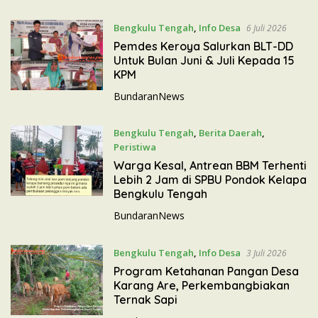
Bengkulu Tengah
,
Info Desa
6 Juli 2026
Pemdes Keroya Salurkan BLT-DD
Untuk Bulan Juni & Juli Kepada 15
KPM
BundaranNews
Bengkulu Tengah
,
Berita Daerah
,
Peristiwa
5 Juli 2026
Warga Kesal, Antrean BBM Terhenti
Lebih 2 Jam di SPBU Pondok Kelapa
Bengkulu Tengah
BundaranNews
Bengkulu Tengah
,
Info Desa
3 Juli 2026
Program Ketahanan Pangan Desa
Karang Are, Perkembangbiakan
Ternak Sapi