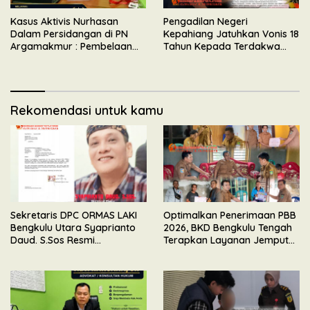
Kasus Aktivis Nurhasan
Pengadilan Negeri
Dalam Persidangan di PN
Kepahiang Jatuhkan Vonis 18
Argamakmur : Pembelaan
Tahun Kepada Terdakwa
Tunjuk Ketidaksesuaian
Perkara Kekerasan Seksual
Waktu & Tidak Ada Unsur
Terhadap Anak
Keributan
Rekomendasi untuk kamu
Sekretaris DPC ORMAS LAKI
Optimalkan Penerimaan PBB
Bengkulu Utara Syaprianto
2026, BKD Bengkulu Tengah
Daud. S.Sos Resmi
Terapkan Layanan Jemput
Mengundurkan Diri Dari
Bola
Kepengurusan