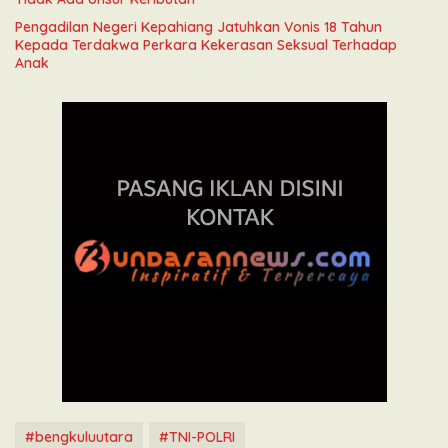
Pengadilan Negeri Kepahiang Jatuhkan Vonis 18 Tahun
Kepada Terdakwa Perkara Kekerasan Seksual Terhadap
Anak
#bengkuluutara
#TNI-POLRI