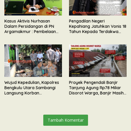
Kasus Aktivis Nurhasan
Pengadilan Negeri
Dalam Persidangan di PN
Kepahiang Jatuhkan Vonis 18
Argamakmur : Pembelaan
Tahun Kepada Terdakwa
Tunjuk Ketidaksesuaian
Perkara Kekerasan Seksual
Waktu & Tidak Ada Unsur
Terhadap Anak
Keributan
Wujud Kepedulian, Kapolres
Proyek Pengendali Banjir
Bengkulu Utara Sambangi
Tanjung Agung Rp78 Miliar
Langsung Korban
Disorot Warga, Banjir Masih
Kebakaran Maut di Desa
Meluap
Senali
Tambah Komentar