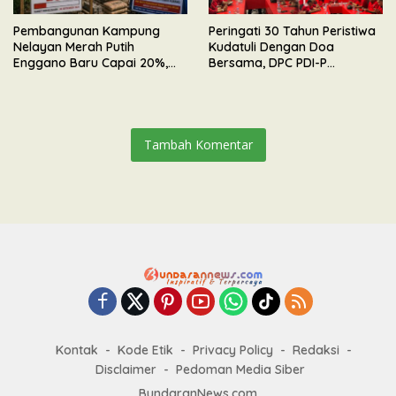
Pembangunan Kampung
Peringati 30 Tahun Peristiwa
Nelayan Merah Putih
Kudatuli Dengan Doa
Enggano Baru Capai 20%,
Bersama, DPC PDI-P
Kontrak Pengerjaan
Bengkulu Utara Tunjukkan
Diperpanjang Hingga
Soliditas & Komitmen
September 2026
Bersama
Tambah Komentar
Kontak
Kode Etik
Privacy Policy
Redaksi
Disclaimer
Pedoman Media Siber
BundaranNews.com