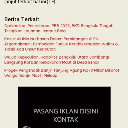
lanjut terkait hal ini.(TF)
Berita Terkait
Optimalkan Penerimaan PBB 2026, BKD Bengkulu Tengah
Terapkan Layanan Jemput Bola
Kasus Aktivis Nurhasan Dalam Persidangan di PN
Argamakmur : Pembelaan Tunjuk Ketidaksesuaian Waktu &
Tidak Ada Unsur Keributan
Wujud Kepedulian, Kapolres Bengkulu Utara Sambangi
Langsung Korban Kebakaran Maut di Desa Senali
Proyek Pengendali Banjir Tanjung Agung Rp78 Miliar Disorot
Warga, Banjir Masih Meluap