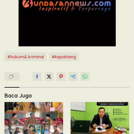
#hukum& kriminal
#kepahiang
Baca Juga