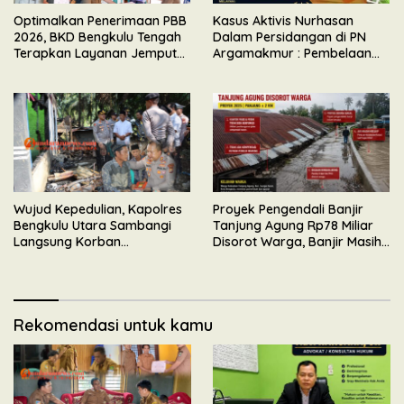
Optimalkan Penerimaan PBB
Kasus Aktivis Nurhasan
2026, BKD Bengkulu Tengah
Dalam Persidangan di PN
Terapkan Layanan Jemput
Argamakmur : Pembelaan
Bola
Tunjuk Ketidaksesuaian
Waktu & Tidak Ada Unsur
Keributan
Wujud Kepedulian, Kapolres
Proyek Pengendali Banjir
Bengkulu Utara Sambangi
Tanjung Agung Rp78 Miliar
Langsung Korban
Disorot Warga, Banjir Masih
Kebakaran Maut di Desa
Meluap
Senali
Rekomendasi untuk kamu