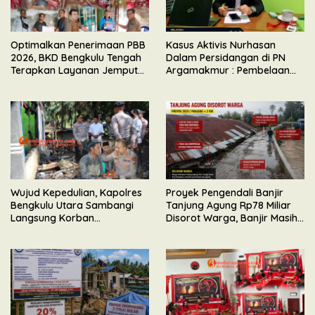
Optimalkan Penerimaan PBB
Kasus Aktivis Nurhasan
2026, BKD Bengkulu Tengah
Dalam Persidangan di PN
Terapkan Layanan Jemput
Argamakmur : Pembelaan
Bola
Tunjuk Ketidaksesuaian
Waktu & Tidak Ada Unsur
Keributan
Wujud Kepedulian, Kapolres
Proyek Pengendali Banjir
Bengkulu Utara Sambangi
Tanjung Agung Rp78 Miliar
Langsung Korban
Disorot Warga, Banjir Masih
Kebakaran Maut di Desa
Meluap
Senali