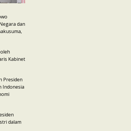
owo
 Negara dan
anakusuma,
 oleh
aris Kabinet
n Presiden
 Indonesia
onomi
residen
stri dalam