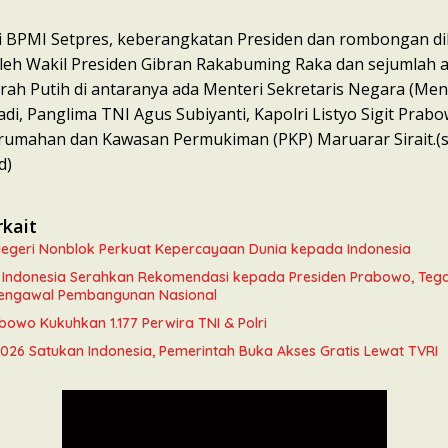
ri BPMI Setpres, keberangkatan Presiden dan rombongan di
leh Wakil Presiden Gibran Rakabuming Raka dan sejumlah 
rah Putih di antaranya ada Menteri Sekretaris Negara (Me
di, Panglima TNI Agus Subiyanti, Kapolri Listyo Sigit Prab
rumahan dan Kawasan Permukiman (PKP) Maruarar Sirait.
d)
rkait
 Negeri Nonblok Perkuat Kepercayaan Dunia kepada Indonesia
a Indonesia Serahkan Rekomendasi kepada Presiden Prabowo, Teg
engawal Pembangunan Nasional
bowo Kukuhkan 1.177 Perwira TNI & Polri
2026 Satukan Indonesia, Pemerintah Buka Akses Gratis Lewat TVRI