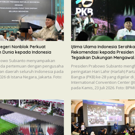
 Negeri Nonblok Perkuat
Ijtima Ulama Indonesia Serahk
 Dunia kepada Indonesia
Rekomendasi kepada Presiden
Tegaskan Dukungan Mengawal
bowo Subianto menyampaikan
Pembangunan Nasional
ada pertemuan dengan pengusaha
Presiden Prabowo Subianto mengh
an daerah seluruh Indonesia pada
peringatan Hari Lahir (Harlah) Par
2026 di Istana Negara, Jakarta. Foto:
Bangsa (PKB) ke-28 yang digelar di 
International Convention Center (JIC
pada Kamis, 23 Juli 2026. Foto: BPM