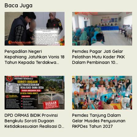
Baca Juga
Pengadilan Negeri
Pemdes Pagar Jati Gelar
Kepahiang Jatuhkan Vonis 18
Pelatihan Mutu Kader PKK
Tahun Kepada Terdakwa
Dalam Pembinaan 10
Perkara Kekerasan Seksual
Program Pokok
Terhadap Anak
DPD ORMAS BIDIK Provinsi
Pemdes Tanjung Dalam
Bengkulu Soroti Dugaan
Gelar Musdes Penyusunan
Ketidaksesuaian Realisasi DD
RKPDes Tahun 2027
TA 2026 di Desa Panca Mukti