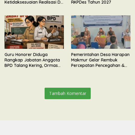
Ketidaksesuaian Realisasi DD
RKPDes Tahun 2027
TA 2026 di Desa Panca Mukti
Guru Honorer Diduga
Pemerintahan Desa Harapan
Rangkap Jabatan Anggota
Makmur Gelar Rembuk
BPD Talang Kering, Ormas
Percepatan Pencegahan &
BIDIK Lakukan Investigasi
Penanganan Stunting
Tambah Komentar